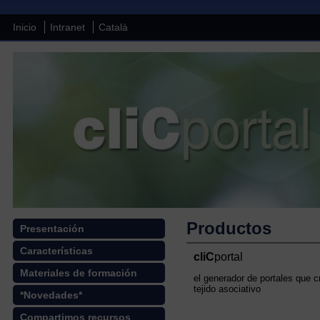
Inicio
Intranet
Català
Productos
Presentación
Características
cliC
portal
Materiales de formación
el generador de portales que c
tejido asociativo
*Novedades*
Compartimos recursos