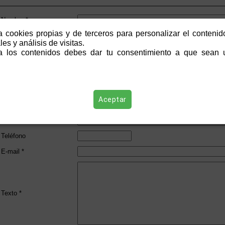
Nombre *
a cookies propias y de terceros para personalizar el contenid
Apellidos *
es y análisis de visitas.
Organización
 los contenidos debes dar tu consentimiento a que sean u
Dirección
Aceptar
Código Postal
Municipio *
Teléfono
E-mail *
Texto *