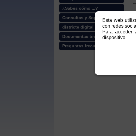
¿Sabes cómo ...?
Consultas y Soporte
Esta web utiliz
con redes social
districte digital
Para acceder a
Documentación
dispositivo.
Preguntas frecuentes