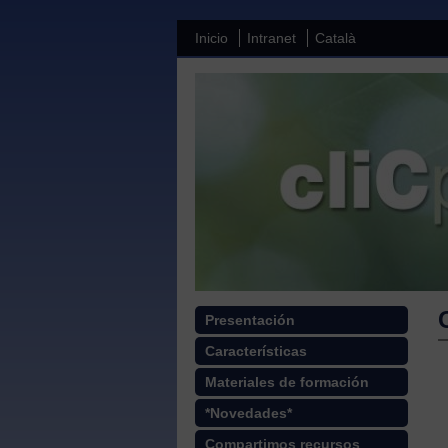
Inicio
Intranet
Català
Presentación
Características
Materiales de formación
*Novedades*
Compartimos recursos