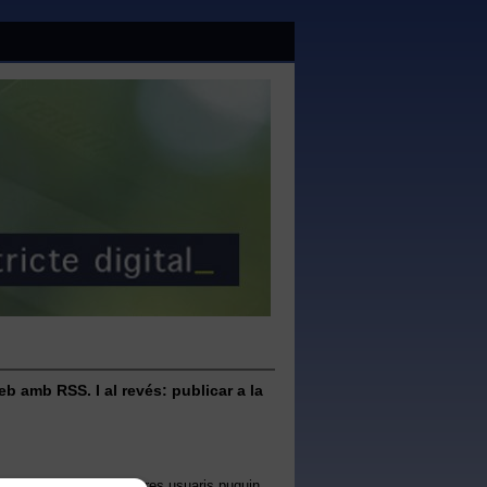
eb amb RSS. I al revés: publicar a la
notícies, per tal que altres usuaris puguin