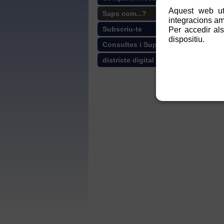
Aquest web uti
Saps com...?
integracions amb
Per accedir als
Subscriu-te
dispositiu.
Consultes i Suport
districte digital