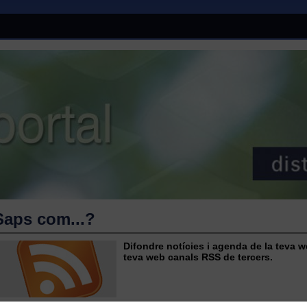
Saps com...?
Difondre notícies i agenda de la teva w
teva web canals RSS de tercers.
cliCportal et posa molt fàcil la creació de canals RSS de les teves agendes i 