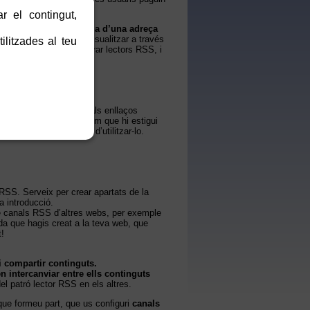
r el contingut,
imple)
es resol en forma d’una adreça
minats que es poden visualitzar a través
ilitzades al teu
dors web solen incorporar lectors RSS, i
SS la URL del canal.
 la teva web, accedint als enllaços
onar a conèixer a tothom que hi estigui
ar-ne només a qui hagi d’utilitzar-lo.
SS. Serveix per crear apartats de la
a introducció.
 canals RSS d’altres webs, per exemple
a que hagis creat a la teva web, que
t!
i compartir continguts.
 intercanviar entre ells continguts
l patró lector RSS en els altres.
que formeu part, que us configuri
canals