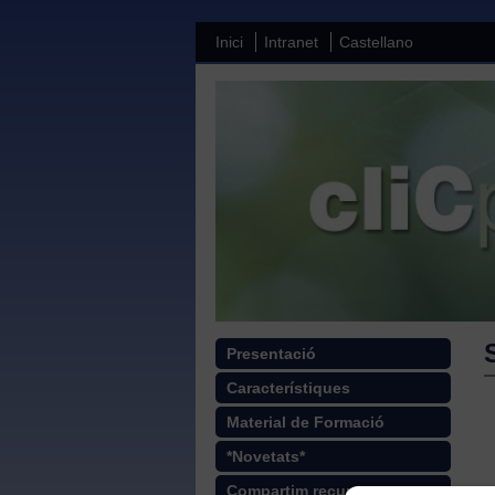
Inici
Intranet
Castellano
Presentació
Característiques
Material de Formació
*Novetats*
Compartim recursos