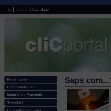
Inici
Intranet
Castellano
Saps com...
Presentació
Característiques
Material de Formació
*Novetats*
Compartim recursos